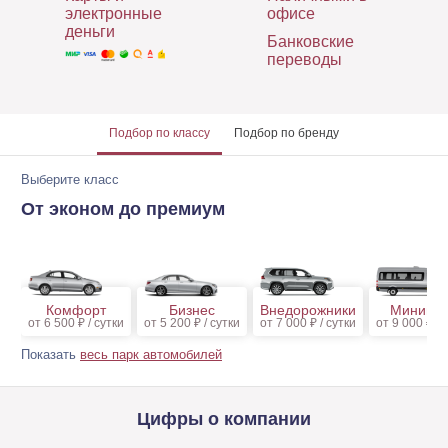
электронные
офисе
деньги
Банковские
переводы
Подбор
по классу
Подбор
по бренду
Выберите класс
От эконом до премиум
Комфорт
Бизнес
Внедорожники
Минивэ
от 6 500 ₽ / сутки
от 5 200 ₽ / сутки
от 7 000 ₽ / сутки
от 9 000 ₽ / 
Показать
весь парк автомобилей
Цифры о компании