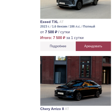
Exeed TXL
AT
2023 г.
/
1.6 бензин
/
186 л.с.
/
Полный
от
7 500 ₽
/ сутки
Итого: 7 500 ₽
за 1 сутки
Подробнее
Арендовать
Chery Arrizo 8
AT