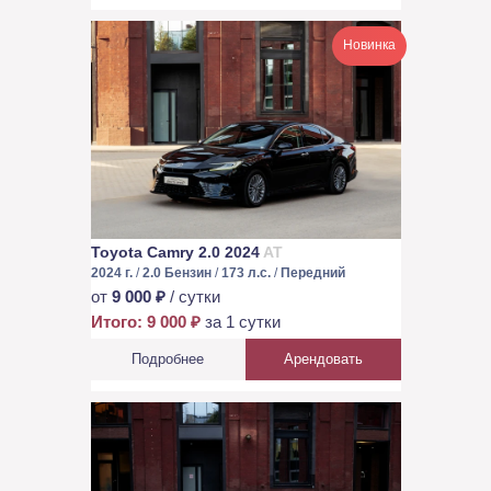
Новинка
Toyota Camry 2.0 2024
AT
2024 г.
/
2.0 Бензин
/
173 л.с.
/
Передний
от
9 000 ₽
/ сутки
Итого: 9 000 ₽
за 1 сутки
Подробнее
Арендовать