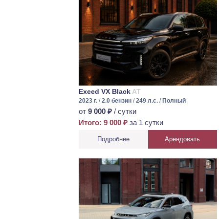
Exeed VX Black
AT
2023 г.
/
2.0 бензин
/
249 л.с.
/
Полный
от
9 000 ₽
/ сутки
Итого: 9 000 ₽
за 1 сутки
Подробнее
Арендовать