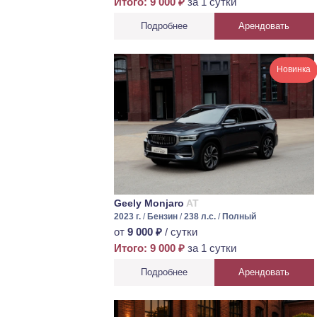
Итого: 9 000 ₽
за 1 сутки
Подробнее
Арендовать
Новинка
Geely Monjaro
AT
2023 г.
/
Бензин
/
238 л.с.
/
Полный
от
9 000 ₽
/ сутки
Итого: 9 000 ₽
за 1 сутки
Подробнее
Арендовать