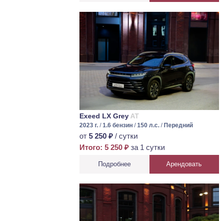
Exeed LX Grey
AT
2023 г.
/
1.6 бензин
/
150 л.с.
/
Передний
от
5 250 ₽
/ сутки
Итого: 5 250 ₽
за 1 сутки
Подробнее
Арендовать