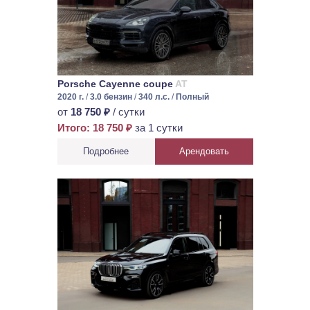
Porsche Cayenne coupe
AT
2020 г.
/
3.0 бензин
/
340 л.с.
/
Полный
от
18 750 ₽
/ сутки
Итого: 18 750 ₽
за 1 сутки
Подробнее
Арендовать